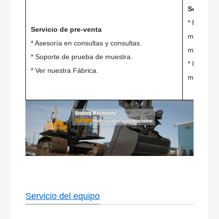
Servicio
* Entrena
Servicio de pre-venta
máquina, 
* Asesoría en consultas y consultas.
máquina.
* Soporte de prueba de muestra.
* Ingenier
* Ver nuestra Fábrica.
maquinaria
Servicio del equipo